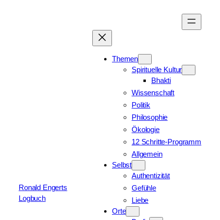
Zum
Inhalt
springen
Themen
Spirituelle Kultur
Bhakti
Wissenschaft
Politik
Philosophie
Ökologie
12 Schritte-Programm
Allgemein
Selbst
Authentizität
Ronald Engerts
Gefühle
Logbuch
Liebe
Orte