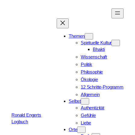
Zum
Inhalt
springen
Themen
Spirituelle Kultur
Bhakti
Wissenschaft
Politik
Philosophie
Ökologie
12 Schritte-Programm
Allgemein
Selbst
Authentizität
Ronald Engerts
Gefühle
Logbuch
Liebe
Orte