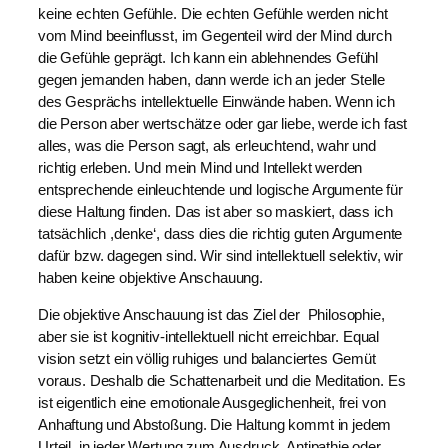
keine echten Gefühle. Die echten Gefühle werden nicht
vom Mind beeinflusst, im Gegenteil wird der Mind durch
die Gefühle geprägt. Ich kann ein ablehnendes Gefühl
gegen jemanden haben, dann werde ich an jeder Stelle
des Gesprächs intellektuelle Einwände haben. Wenn ich
die Person aber wertschätze oder gar liebe, werde ich fast
alles, was die Person sagt, als erleuchtend, wahr und
richtig erleben. Und mein Mind und Intellekt werden
entsprechende einleuchtende und logische Argumente für
diese Haltung finden. Das ist aber so maskiert, dass ich
tatsächlich ,denke‘, dass dies die richtig guten Argumente
dafür bzw. dagegen sind. Wir sind intellektuell selektiv, wir
haben keine objektive Anschauung.
Die objektive Anschauung ist das Ziel der Philosophie,
aber sie ist kognitiv-intellektuell nicht erreichbar. Equal
vision setzt ein völlig ruhiges und balanciertes Gemüt
voraus. Deshalb die Schattenarbeit und die Meditation. Es
ist eigentlich eine emotionale Ausgeglichenheit, frei von
Anhaftung und Abstoßung. Die Haltung kommt in jedem
Urteil, in jeder Wertung zum Ausdruck. Antipathie oder