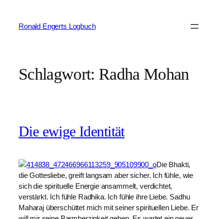
Zum
Inhalt
Ronald Engerts Logbuch
springen
Schlagwort:
Radha Mohan
Die ewige Identität
Die Bhakti,
die Gottesliebe, greift langsam aber sicher. Ich fühle, wie
sich die spirituelle Energie ansammelt, verdichtet,
verstärkt. Ich fühle Radhika. Ich fühle ihre Liebe. Sadhu
Maharaj überschüttet mich mit seiner spirituellen Liebe. Er
will mir seine Barmherzigkeit geben. Es wartet ein neuer