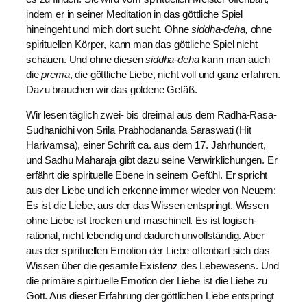
indem er in seiner Meditation in das göttliche Spiel
hineingeht und mich dort sucht. Ohne
siddha-deha,
ohne
spirituellen Körper, kann man das göttliche Spiel nicht
schauen. Und ohne diesen
siddha-deha
kann man auch
die
prema
, die göttliche Liebe, nicht voll und ganz erfahren.
Dazu brauchen wir das goldene Gefäß.
Wir lesen täglich zwei- bis dreimal aus dem Radha-Rasa-
Sudhanidhi von Srila Prabhodananda Saraswati (Hit
Harivamsa), einer Schrift ca. aus dem 17. Jahrhundert,
und Sadhu Maharaja gibt dazu seine Verwirklichungen. Er
erfährt die spirituelle Ebene in seinem Gefühl. Er spricht
aus der Liebe und ich erkenne immer wieder von Neuem:
Es ist die Liebe, aus der das Wissen entspringt. Wissen
ohne Liebe ist trocken und maschinell. Es ist logisch-
rational, nicht lebendig und dadurch unvollständig. Aber
aus der spirituellen Emotion der Liebe offenbart sich das
Wissen über die gesamte Existenz des Lebewesens. Und
die primäre spirituelle Emotion der Liebe ist die Liebe zu
Gott. Aus dieser Erfahrung der göttlichen Liebe entspringt