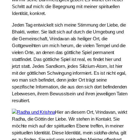
Schritt auf mich: die Begegnung mit meiner spirituellen
Identität, konkret.
Jeden Tag entwickelt sich meine Stimmung der Liebe, die
Bhakti, weiter. Sie lädt sich auf durch die Umgebung und
die Gemeinschaft, Vrindavan als heiliger Ort, die
Gottgeweihten um mich herum, die vielen Tempel und die
vielen Orte, an denen das göttliche Spiel permanent
stattfindet. Das göttliche Spiel ist real, es findet hier und
jetzt statt. Jedes Sandkorn, jedes Silizium-Atom, ist hier
mit der göttlichen Schwingung informiert. Es ist nicht egal,
wo man sich befindet, denn jeder Ort trägt seine
spezifische Information, die aus den sich dort befindenden
Lebewesen, ihrem Bewusstsein und ihren jeweiligen Taten
resultiert.
Hier an diesem Ort, Vrindavan, wirkt
Radha, die Göttin der Liebe. Wir stehen in Kontakt. Sie
möchte mich auf der spirituellen Ebene treffen, in meiner
spirituellen Identität. Diese Identität, mein
siddha-deha,
gilt
es zu finden. Sie wird vom spirituellen Meister offenbart,