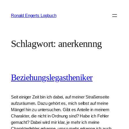
Zum
Inhalt
Ronald Engerts Logbuch
springen
Schlagwort:
anerkennng
Beziehungslegastheniker
Seit einiger Zeit bin ich dabei, auf meiner Straßenseite
aufzuräumen. Dazu gehört es, mich selbst auf meine
Mängel hin zu untersuchen. Gibt es Anteile in meinem
Charakter, die nicht in Ordnung sind? Habe ich Fehler
gemacht? Dabei wird mir klar, je mehr ich meine
Charakterfehler erkenne, umso mehr erkenne ich auch,