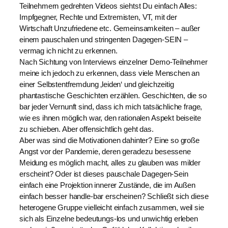
Teilnehmern gedrehten Videos siehtst Du einfach Alles:
Impfgegner, Rechte und Extremisten, VT, mit der
Wirtschaft Unzufriedene etc. Gemeinsamkeiten – außer
einem pauschalen und stringenten Dagegen-SEIN –
vermag ich nicht zu erkennen.
Nach Sichtung von Interviews einzelner Demo-Teilnehmer
meine ich jedoch zu erkennen, dass viele Menschen an
einer Selbstentfremdung ‚leiden‘ und gleichzeitig
phantastische Geschichten erzählen. Geschichten, die so
bar jeder Vernunft sind, dass ich mich tatsächliche frage,
wie es ihnen möglich war, den rationalen Aspekt beiseite
zu schieben. Aber offensichtlich geht das.
Aber was sind die Motivationen dahinter? Eine so große
Angst vor der Pandemie, deren geradezu besessene
Meidung es möglich macht, alles zu glauben was milder
erscheint? Oder ist dieses pauschale Dagegen-Sein
einfach eine Projektion innerer Zustände, die im Außen
einfach besser handle-bar erscheinen? Schließt sich diese
heterogene Gruppe vielleicht einfach zusammen, weil sie
sich als Einzelne bedeutungs-los und unwichtig erleben