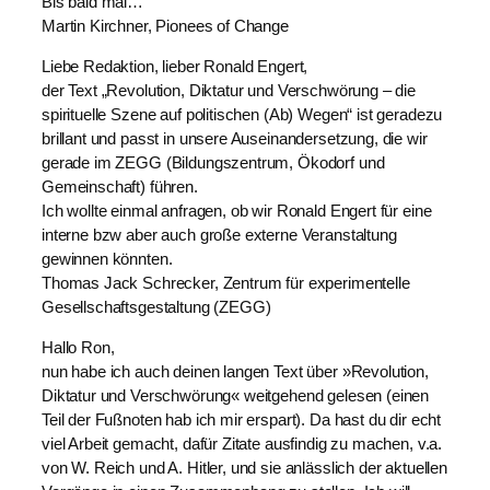
Bis bald mal…
Martin Kirchner, Pionees of Change
Liebe Redaktion, lieber Ronald Engert,
der Text „Revolution, Diktatur und Verschwörung – die
spirituelle Szene auf politischen (Ab) Wegen“ ist geradezu
brillant und passt in unsere Auseinandersetzung, die wir
gerade im ZEGG (Bildungszentrum, Ökodorf und
Gemeinschaft) führen.
Ich wollte einmal anfragen, ob wir Ronald Engert für eine
interne bzw aber auch große externe Veranstaltung
gewinnen könnten.
Thomas Jack Schrecker, Zentrum für experimentelle
Gesellschaftsgestaltung (ZEGG)
Hallo Ron,
nun habe ich auch deinen langen Text über »Revolution,
Diktatur und Verschwörung« weitgehend gelesen (einen
Teil der Fußnoten hab ich mir erspart). Da hast du dir echt
viel Arbeit gemacht, dafür Zitate ausfindig zu machen, v.a.
von W. Reich und A. Hitler, und sie anlässlich der aktuellen