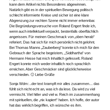
kann dem Artikel nichts Besonderes abgewinnen.
Natürlich gibt es in der spirituellen Bewegung politisch
schlecht informierte Kreise und sicher ist eine klare
Abgrenzung zur rechten Szene nicht immer erkennbar.
Die Begründungsversuche von Roland Engert finde ich,
wenn auch intellektuell verpackt, bestenfalls oberflächlich
angerissen. Für meinen Geschmack von „oben herab“
referiert. Das hat sich für mich persönlich nicht gelohnt.
Bei Thomas Manns „Zauberberg“ konnte ich mich für den
Gebrauch der Sprache begeistern, „Siddhartha“ von
Hermann Hesse hat mich Inhaltlich gefesselt. Roland
Engert konnte mich weder inhaltlich noch sprachlich
erreichen. Aber Geschmäcker sind glücklicherweise
verschieden. 🙂 Liebe Grüße
Sonja Wdm: ..der text krampft mir alles zusammen… das
fühlt sich nicht echt an, was ich da lese. Da wird zu viel
vermischt. Viel hitler und viel w. Reich im zusammenhang
mit spirituellen, die „nix kapiert“ haben. Ich hoffe, der autor
hat das wirklich begriffen, ich wünsche es ihm.