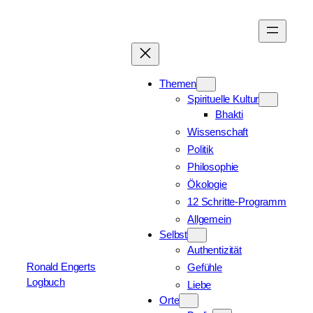
Zum
Inhalt
springen
Themen
Spirituelle Kultur
Bhakti
Wissenschaft
Politik
Philosophie
Ökologie
12 Schritte-Programm
Allgemein
Selbst
Authentizität
Ronald Engerts
Gefühle
Logbuch
Liebe
Orte