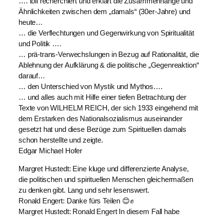
…. toll recherchiert und erklärt die Zusammenhänge und
Ähnlichkeiten zwischen dem „damals“ (30er-Jahre) und
heute…
… die Verflechtungen und Gegenwirkung von Spiritualität
und Politik ….
… prä-trans-Verwechslungen in Bezug auf Rationalität, die
Ablehnung der Aufklärung & die politische „Gegenreaktion“
darauf…
… den Unterschied von Mystik und Mythos….
… und alles auch mit Hilfe einer tiefen Betrachtung der
Texte von WILHELM REICH, der sich 1933 eingehend mit
dem Erstarken des Nationalsozialismus auseinander
gesetzt hat und diese Bezüge zum Spirituellen damals
schon herstellte und zeigte.
Edgar Michael Hofer
Margret Hustedt: Eine kluge und differenzierte Analyse,
die politischen und spirituellen Menschen gleichermaßen
zu denken gibt. Lang und sehr lesenswert.
Ronald Engert: Danke fürs Teilen 😊✊
Margret Hustedt: Ronald Engert In diesem Fall habe