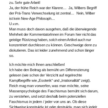
zu. Sehr gute Arbeit!
Ja, der frühe Reich war der Klarere… Ja, Wilbers Begriff
der Prä-Trans Verwechselung ist zentral… Nein, Wilber
ist kein New-Age Philosoph…
U.v.m.
Man muss doch davon ausgehen, daß die überwiegende
Mehrheit der KommentatorInnen im Forum hier nicht das
geistige Rüstzeug haben, solch einen Artikel auch nur
konzentriert durchlesen zu können. Geschweige denn zu
diskutieren. Das ist leider zunehmend und schon länger
so.
Ich möchte mich Ihnen anschließen!
Ich habe den Beitrag als bemüht um Differenzierung
gelesen (wie schon der Verzicht auf regelrechte
Kampfbegriffe wie „Esoterik“ und „Irrationalität“ zeigt).
Reich mag man vorwerfen, was man möchte, seine
Massenpsychologie des Faschismus bemüht sich darum,
zu verstehen, und setzt deshalb beim potenziellen
Faschismus in jedem / jeder von uns an. Ob diese
Sichtweise konstruktiv ist oder destruktiv, mag sich jede/r