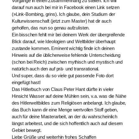
Vorgänge in einen Zusammenhang zu stellen. Ich will
darauf nun auch bei mir in Facebook einen Link setzen
(»Link-Bombing, grins). Ich glaube, dein Studium der
Kulturwissenschaft (jetzt zum Master) hat dir auch
geholfen, das nun so genau aufzulisten.
Ein bisschen fehlt mir bei deinem Werk der übergreifende
Blick darauf, wie Ideologien und Weltbilder überhaupt
zustande kommen. Eminent wichtig finde ich deinen
Hinweis auf die üblicherweise fehlende Unterscheidung
(schon bei Reich) zwischen mythisch und mystisch und
natürlich auch den auf prä- und transrational.
Und super, dass du so viele gut passende Foto dort
eingefügt hast!
Das Hitlerbuch von Claus Peter Hant dürfte in vieler
Hinsicht Wasser auf deine Mühlen sein, v.a. was die Nähe
des Hitlerweltbildes zum Religiösen anbelangt. Ich glaube,
das Buch kann dir eine Menge wertvollen Stoff geben,
auch für deine Masterarbeit, an der du wahrscheinlich
längst arbeitest, und die sich hoffentlich auch auf diesem
Gebiet bewegt.
Liebe Grüße und weiterhin frohes Schaffen