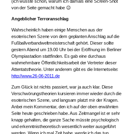
(ich wusste schon, warum ich damals eine Screen-Shot
von der Seite gemacht habe 😉
Angeblicher Terroranschlag
Wahrscheinlich haben einige Menschen aus der
esoterischen Szene von dem geplanten Anschlag auf die
Fußballverbandweltmeisterschaft gehört. Dieser sollte
gestern Abend um 19.00 Uhr bei der Eröffnung im Berliner
Olympiastadion stattfinden. Es gab eine durchaus
wahrnehmbare Öffentlichkeitsarbeit der Vertreter dieser
Attentatstheorie. Unter anderem gibt es die Internetseite:
http://www.26-06-2011.de
Zum Glück ist nichts passiert, war ja auch klar. Diese
Verschwörungstheorien kursieren immer wieder durch die
esoterischen Szene, und langsam platzt mir der Kragen.
Anbei mein Kommentar, den ich auf der oben erwähnten
Seite heute geschrieben habe. Aus Zeitmangel ist er sehr
knapp gehalten, die ganze Sache müsste psychologisch
und erkenntnistheoretisch wesentlich weiter ausgeführt
werden. Wenn ich mal Zeit habe, werde ich das tun.