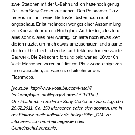
zwei Stationen mit der U-Bahn und ich hatte noch genug
Zeit, den Sony Center zu suchen. Den Potsdamer Platz
hatte ich mir in meiner Berlin-Zeit bisher noch nicht
angeschaut. Er ist mehr oder weniger einer Ansammlung
von Konsumtempeln in Hochglanz-Architektur, alles teuer,
alles schick, alles merkwürdig. Ich hatte noch etwas Zeit,
die ich nutzte, um mich etwas umzuschauen, und staunte
doch nicht schlecht über das architektonisch interessante
Bauwerk. Die Zeit schritt fort und bald war es 10 vor 6h.
Viele Menschen waren auf diesem Platz wobei einige von
ihnen aussahen, als wären sie Teilnehmer des
Flashmops.
[youtube=http://www.youtube.com/watch?
feature=player_profilepage&v=oc-L5JbPPIU]
Om-Flashmob in Berlin im Sony-Center am Samstag, den
26.02.2011. Ca. 150 Menschen trafen sich spontan, um in
der Einkaufsmeile kollektiv die heilige Silbe „OM“ zu
intonieren. Ein wahrhaft begeisterndes
Gemeinschaftserlebnis.