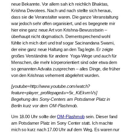
neue Bekannte. Vor allem sah ich reichlich Bhaktas,
Krishna Devotees. Nach und nach stellte sich heraus,
dass sie die Veranstalter waren. Die ganze Veranstaltung
war jedoch sehr offen organisiert, und es begegnete mir
hier eine ganz neue Art von Krishna-Bewusstsein –
überhaupt nicht dogmatisch. Dementsprechend wohl
fühlte ich mich dort und traf sogar Sacinandana Swami,
der eine ganz neue Haltung an den Tag legte. Er zeigte
großes Verständnis für andere Yoga-Wege und auch für
Menschen, die mehr körperorientiert sind oder etwa dem
so genannten Advaita zusprechen – alles Dinge, die früher
von den Krishnas vehement abgelehnt wurden.
[youtube=http://www.youtube.com/watch?
feature=player_profilepage&v=5x_KiEkvmVs]
Begehung des Sony-Centers am Potsdamer Platz in
Berlin kurz vor dem OM-Flashmob.
Um 18.00 Uhr sollte der
OM-Flashmob
sein. Dieser fand
am Potsdamer Platz im Sony Center statt. Ich machte
mich so kurz nach 17.00 Uhr auf dem Weg. Es waren nur