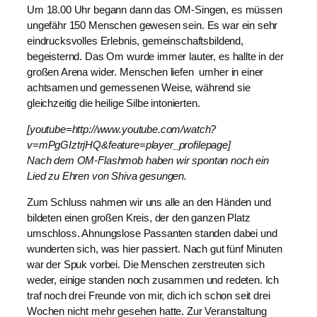
Um 18.00 Uhr begann dann das OM-Singen, es müssen
ungefähr 150 Menschen gewesen sein. Es war ein sehr
eindrucksvolles Erlebnis, gemeinschaftsbildend,
begeisternd. Das Om wurde immer lauter, es hallte in der
großen Arena wider. Menschen liefen umher in einer
achtsamen und gemessenen Weise, während sie
gleichzeitig die heilige Silbe intonierten.
[youtube=http://www.youtube.com/watch?
v=mPgGIztrjHQ&feature=player_profilepage]
Nach dem OM-Flashmob haben wir spontan noch ein
Lied zu Ehren von Shiva gesungen.
Zum Schluss nahmen wir uns alle an den Händen und
bildeten einen großen Kreis, der den ganzen Platz
umschloss. Ahnungslose Passanten standen dabei und
wunderten sich, was hier passiert. Nach gut fünf Minuten
war der Spuk vorbei. Die Menschen zerstreuten sich
weder, einige standen noch zusammen und redeten. Ich
traf noch drei Freunde von mir, dich ich schon seit drei
Wochen nicht mehr gesehen hatte. Zur Veranstaltung