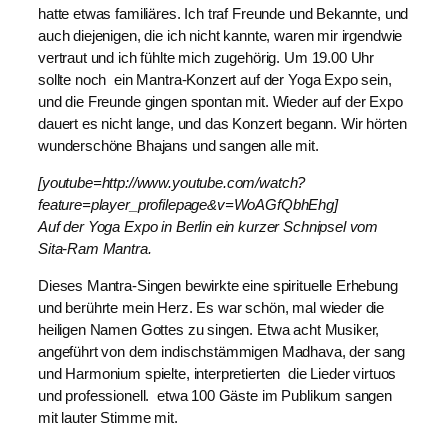
hatte etwas familiäres. Ich traf Freunde und Bekannte, und
auch diejenigen, die ich nicht kannte, waren mir irgendwie
vertraut und ich fühlte mich zugehörig. Um 19.00 Uhr
sollte noch ein Mantra-Konzert auf der Yoga Expo sein,
und die Freunde gingen spontan mit. Wieder auf der Expo
dauert es nicht lange, und das Konzert begann. Wir hörten
wunderschöne Bhajans und sangen alle mit.
[youtube=http://www.youtube.com/watch?
feature=player_profilepage&v=WoAGfQbhEhg]
Auf der Yoga Expo in Berlin ein kurzer Schnipsel vom
Sita-Ram Mantra.
Dieses Mantra-Singen bewirkte eine spirituelle Erhebung
und berührte mein Herz. Es war schön, mal wieder die
heiligen Namen Gottes zu singen. Etwa acht Musiker,
angeführt von dem indischstämmigen Madhava, der sang
und Harmonium spielte, interpretierten die Lieder virtuos
und professionell. etwa 100 Gäste im Publikum sangen
mit lauter Stimme mit.