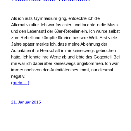
Als ich aufs Gymnasium ging, entdeckte ich die
Alternativkultur. Ich war fasziniert und tauchte in die Musik
und den Lebensstil der 68er-Rebellen ein. Ich wurde selbst
zum Rebell und kämpfte für eine bessere Welt. Erst viele
Jahre später merkte ich, dass meine Ablehnung der
Autoritäten ihre Herrschaft in mir keineswegs gebrochen
hatte. Ich lehnte ihre Werte ab und lebte das Gegenteil. Bei
mir war ich dabei aber keineswegs angekommen. Ich war
immer noch von den Autoritäten bestimmt, nur diesmal
negativ.
(mehr …)
21. Januar 2015