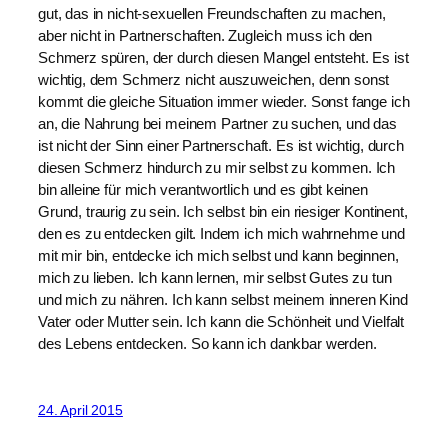
gut, das in nicht-sexuellen Freundschaften zu machen,
aber nicht in Partnerschaften. Zugleich muss ich den
Schmerz spüren, der durch diesen Mangel entsteht. Es ist
wichtig, dem Schmerz nicht auszuweichen, denn sonst
kommt die gleiche Situation immer wieder. Sonst fange ich
an, die Nahrung bei meinem Partner zu suchen, und das
ist nicht der Sinn einer Partnerschaft. Es ist wichtig, durch
diesen Schmerz hindurch zu mir selbst zu kommen. Ich
bin alleine für mich verantwortlich und es gibt keinen
Grund, traurig zu sein. Ich selbst bin ein riesiger Kontinent,
den es zu entdecken gilt. Indem ich mich wahrnehme und
mit mir bin, entdecke ich mich selbst und kann beginnen,
mich zu lieben. Ich kann lernen, mir selbst Gutes zu tun
und mich zu nähren. Ich kann selbst meinem inneren Kind
Vater oder Mutter sein. Ich kann die Schönheit und Vielfalt
des Lebens entdecken. So kann ich dankbar werden.
24. April 2015