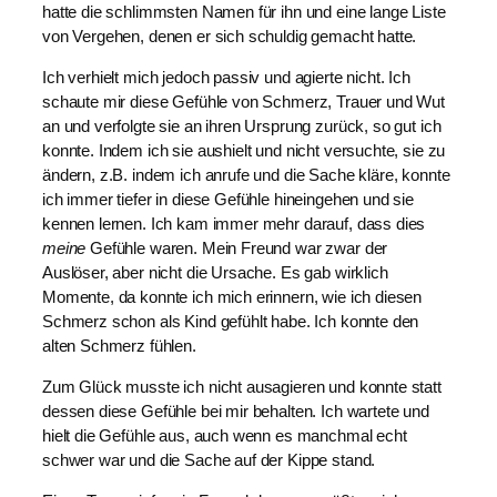
hatte die schlimmsten Namen für ihn und eine lange Liste
von Vergehen, denen er sich schuldig gemacht hatte.
Ich verhielt mich jedoch passiv und agierte nicht. Ich
schaute mir diese Gefühle von Schmerz, Trauer und Wut
an und verfolgte sie an ihren Ursprung zurück, so gut ich
konnte. Indem ich sie aushielt und nicht versuchte, sie zu
ändern, z.B. indem ich anrufe und die Sache kläre, konnte
ich immer tiefer in diese Gefühle hineingehen und sie
kennen lernen. Ich kam immer mehr darauf, dass dies
meine
Gefühle waren. Mein Freund war zwar der
Auslöser, aber nicht die Ursache. Es gab wirklich
Momente, da konnte ich mich erinnern, wie ich diesen
Schmerz schon als Kind gefühlt habe. Ich konnte den
alten Schmerz fühlen.
Zum Glück musste ich nicht ausagieren und konnte statt
dessen diese Gefühle bei mir behalten. Ich wartete und
hielt die Gefühle aus, auch wenn es manchmal echt
schwer war und die Sache auf der Kippe stand.