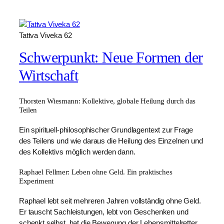
Tattva Viveka 62
Schwerpunkt: Neue Formen der
Wirtschaft
Thorsten Wiesmann: Kollektive, globale Heilung durch das
Teilen
Ein spirituell-philosophischer Grundlagentext zur Frage
des Teilens und wie daraus die Heilung des Einzelnen und
des Kollektivs möglich werden dann.
Raphael Fellmer: Leben ohne Geld. Ein praktisches
Experiment
Raphael lebt seit mehreren Jahren vollständig ohne Geld.
Er tauscht Sachleistungen, lebt von Geschenken und
schenkt selbst, hat die Bewegung der Lebensmittelretter