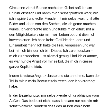
Circa eine viertel Stunde nach dem Gebet saß ich am
Frühstückstisch und nahm mich selbst plötzlich wahr, wie
ich inspiriert und voller Freude mit mir selbst war. Ich hatte
Bilder und Ideen von den Sachen, die ich gerne machen
würde. Ich erforschte mich und fühlte mich erfüllt, mit all
den Möglichkeiten, die mir mein Leben bot und die mich
interessierten. Ich hatte keine Gefühle der Leere und
Einsamkeit mehr. Ich hatte die Frau vergessen und war
bei mir. Ich bin, der ich bin. Dieses Ich zu entdecken –
mich zu entdecken – ist allemal genug. Und ich erkannte,
es war nur die Angst vor mir selbst, die mich in dieses
ganze Kopfkino trieb.
Indem ich diese Angst zulasse und sie annehme, kann der
Teil in mir in mein Bewusstsein treten, den ich verdrängt
habe.
In der Beziehung zu mir selbst werde ich unabhängig vom
Außen. Das bedeutet nicht, dass ich dann nur noch in mir
selbst verweile, sondern dass das Außen von einem