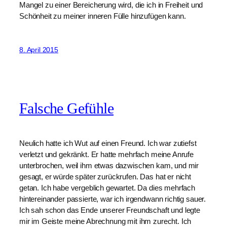
Mangel zu einer Bereicherung wird, die ich in Freiheit und
Schönheit zu meiner inneren Fülle hinzufügen kann.
8. April 2015
Falsche Gefühle
Neulich hatte ich Wut auf einen Freund. Ich war zutiefst
verletzt und gekränkt. Er hatte mehrfach meine Anrufe
unterbrochen, weil ihm etwas dazwischen kam, und mir
gesagt, er würde später zurückrufen. Das hat er nicht
getan. Ich habe vergeblich gewartet. Da dies mehrfach
hintereinander passierte, war ich irgendwann richtig sauer.
Ich sah schon das Ende unserer Freundschaft und legte
mir im Geiste meine Abrechnung mit ihm zurecht. Ich