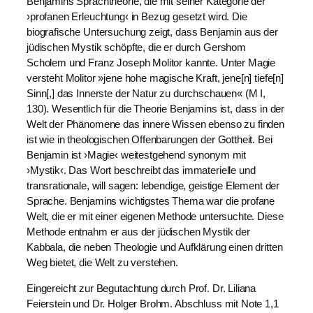
Benjamins Sprachtheorie, die mit seiner Kategorie der
›profanen Erleuchtung‹ in Bezug gesetzt wird. Die
biografische Untersuchung zeigt, dass Benjamin aus der
jüdischen Mystik schöpfte, die er durch Gershom
Scholem und Franz Joseph Molitor kannte. Unter Magie
versteht Molitor »jene hohe magische Kraft, jene[n] tiefe[n]
Sinn[,] das Innerste der Natur zu durchschauen« (M I,
130). Wesentlich für die Theorie Benjamins ist, dass in der
Welt der Phänomene das innere Wissen ebenso zu finden
ist wie in theologischen Offenbarungen der Gottheit. Bei
Benjamin ist ›Magie‹ weitestgehend synonym mit
›Mystik‹. Das Wort beschreibt das immaterielle und
transrationale, will sagen: lebendige, geistige Element der
Sprache. Benjamins wichtigstes Thema war die profane
Welt, die er mit einer eigenen Methode untersuchte. Diese
Methode entnahm er aus der jüdischen Mystik der
Kabbala, die neben Theologie und Aufklärung einen dritten
Weg bietet, die Welt zu verstehen.
Eingereicht zur Begutachtung durch Prof. Dr. Liliana
Feierstein und Dr. Holger Brohm. Abschluss mit Note 1,1