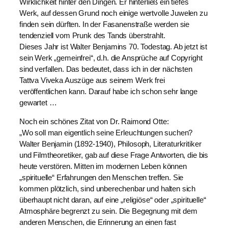
Wirklichkeit hinter den Dingen. Er hinterließ ein tiefes
Werk, auf dessen Grund noch einige wertvolle Juwelen zu
finden sein dürften. In der Fasanenstraße werden sie
tendenziell vom Prunk des Tands überstrahlt.
Dieses Jahr ist Walter Benjamins 70. Todestag. Ab jetzt ist
sein Werk „gemeinfrei“, d.h. die Ansprüche auf Copyright
sind verfallen. Das bedeutet, dass ich in der nächsten
Tattva Viveka Auszüge aus seinem Werk frei
veröffentlichen kann. Darauf habe ich schon sehr lange
gewartet …
Noch ein schönes Zitat von Dr. Raimond Otte:
„Wo soll man eigentlich seine Erleuchtungen suchen?
Walter Benjamin (1892-1940), Philosoph, Literaturkritiker
und Filmtheoretiker, gab auf diese Frage Antworten, die bis
heute verstören. Mitten im modernen Leben können
„spirituelle“ Erfahrungen den Menschen treffen. Sie
kommen plötzlich, sind unberechenbar und halten sich
überhaupt nicht daran, auf eine „religiöse“ oder „spirituelle“
Atmosphäre begrenzt zu sein. Die Begegnung mit dem
anderen Menschen, die Erinnerung an einen fast