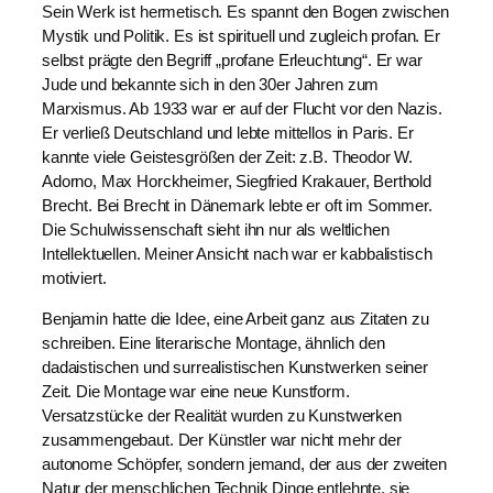
Sein Werk ist hermetisch. Es spannt den Bogen zwischen
Mystik und Politik. Es ist spirituell und zugleich profan. Er
selbst prägte den Begriff „profane Erleuchtung“. Er war
Jude und bekannte sich in den 30er Jahren zum
Marxismus. Ab 1933 war er auf der Flucht vor den Nazis.
Er verließ Deutschland und lebte mittellos in Paris. Er
kannte viele Geistesgrößen der Zeit: z.B. Theodor W.
Adorno, Max Horckheimer, Siegfried Krakauer, Berthold
Brecht. Bei Brecht in Dänemark lebte er oft im Sommer.
Die Schulwissenschaft sieht ihn nur als weltlichen
Intellektuellen. Meiner Ansicht nach war er kabbalistisch
motiviert.
Benjamin hatte die Idee, eine Arbeit ganz aus Zitaten zu
schreiben. Eine literarische Montage, ähnlich den
dadaistischen und surrealistischen Kunstwerken seiner
Zeit. Die Montage war eine neue Kunstform.
Versatzstücke der Realität wurden zu Kunstwerken
zusammengebaut. Der Künstler war nicht mehr der
autonome Schöpfer, sondern jemand, der aus der zweiten
Natur der menschlichen Technik Dinge entlehnte, sie