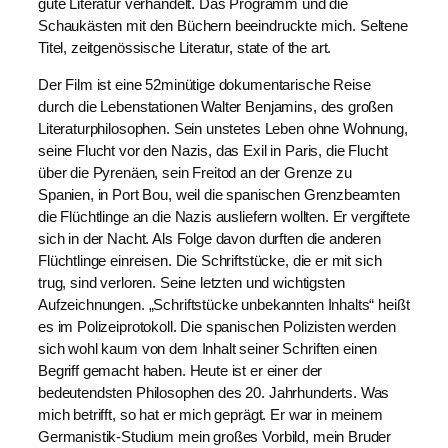
gute Literatur verhandelt. Das Programm und die
Schaukästen mit den Büchern beeindruckte mich. Seltene
Titel, zeitgenössische Literatur, state of the art.
Der Film ist eine 52minütige dokumentarische Reise
durch die Lebenstationen Walter Benjamins, des großen
Literaturphilosophen. Sein unstetes Leben ohne Wohnung,
seine Flucht vor den Nazis, das Exil in Paris, die Flucht
über die Pyrenäen, sein Freitod an der Grenze zu
Spanien, in Port Bou, weil die spanischen Grenzbeamten
die Flüchtlinge an die Nazis ausliefern wollten. Er vergiftete
sich in der Nacht. Als Folge davon durften die anderen
Flüchtlinge einreisen. Die Schriftstücke, die er mit sich
trug, sind verloren. Seine letzten und wichtigsten
Aufzeichnungen. „Schriftstücke unbekannten Inhalts“ heißt
es im Polizeiprotokoll. Die spanischen Polizisten werden
sich wohl kaum von dem Inhalt seiner Schriften einen
Begriff gemacht haben. Heute ist er einer der
bedeutendsten Philosophen des 20. Jahrhunderts. Was
mich betrifft, so hat er mich geprägt. Er war in meinem
Germanistik-Studium mein großes Vorbild, mein Bruder