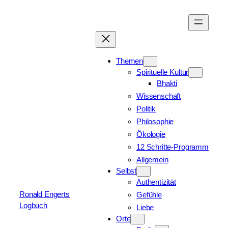
Zum
Inhalt
springen
Themen
Spirituelle Kultur
Bhakti
Wissenschaft
Politik
Philosophie
Ökologie
12 Schritte-Programm
Allgemein
Selbst
Authentizität
Ronald Engerts
Gefühle
Logbuch
Liebe
Orte