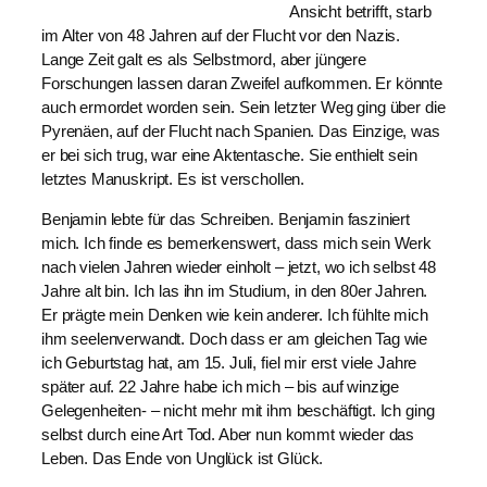
Ansicht betrifft, starb
im Alter von 48 Jahren auf der Flucht vor den Nazis.
Lange Zeit galt es als Selbstmord, aber jüngere
Forschungen lassen daran Zweifel aufkommen. Er könnte
auch ermordet worden sein. Sein letzter Weg ging über die
Pyrenäen, auf der Flucht nach Spanien. Das Einzige, was
er bei sich trug, war eine Aktentasche. Sie enthielt sein
letztes Manuskript. Es ist verschollen.
Benjamin lebte für das Schreiben. Benjamin fasziniert
mich. Ich finde es bemerkenswert, dass mich sein Werk
nach vielen Jahren wieder einholt – jetzt, wo ich selbst 48
Jahre alt bin. Ich las ihn im Studium, in den 80er Jahren.
Er prägte mein Denken wie kein anderer. Ich fühlte mich
ihm seelenverwandt. Doch dass er am gleichen Tag wie
ich Geburtstag hat, am 15. Juli, fiel mir erst viele Jahre
später auf. 22 Jahre habe ich mich – bis auf winzige
Gelegenheiten- – nicht mehr mit ihm beschäftigt. Ich ging
selbst durch eine Art Tod. Aber nun kommt wieder das
Leben. Das Ende von Unglück ist Glück.